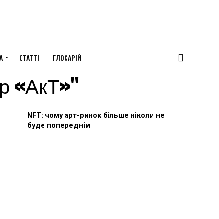
А
СТАТТІ
ГЛОСАРІЙ
ір «АкТ»"
NFT: чому арт-ринок більше ніколи не
буде попереднім