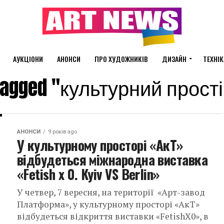
АУКЦІОНИ
АНОНСИ
ПРО ХУДОЖНИКІВ
ДИЗАЙН
ТЕХНІК
s tagged "культурний прост
АНОНСИ
9 років ago
У культурному просторі «АкТ»
відбудеться міжнародна виставка
«Fetish x 0. Kyiv VS Berlin»
У четвер, 7 вересня, на території «Арт-завод
Платформа», у культурному просторі «АкТ»
відбудеться відкриття виставки «FetishX0», в