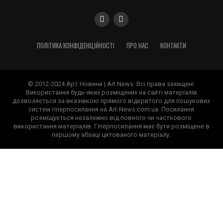
ПОЛІТИКА КОНФІДЕНЦІЙНОСТІ
ПРО НАС
КОНТАКТИ
© 2012-2024 Арт Новини | Art News. Всі права захищені.
Використання будь-яких розміщених на сайті матеріалів
дозволяється за вказівкою прямого відкритого для пошукових
систем гіперпосилання на Art-News.com.ua. Посилання
розміщується незалежно від повного чи часткового
використання матеріалів. Гіперпосилання має бути розміщене в
першому абзаці цитованого матеріалу.