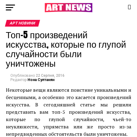
АРТ НОВИНИ
Топ-5 произведений
искусства, которые по глупой
случайности были
уничтожены
Опубліковано
22 Серпня, 2016
Редактор
Нона Султанян
Некоторые вещи являются поистине уникальными и
бесценными, а особенно это касается произведений
искусства. В сегодняшней статье мы решили
представить вам топ-5 произведений искусства,
которые по глупой случайности, чьей-то
неуклюжести, упрямства или же просто из-за
непредвиденных обстоятельств были уничтожены.