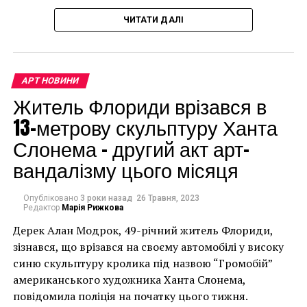
Португалии. Но он даже представить не мог, к чему
мурал, що може коштувати до чверті мільйона
это может привести, так как статуя опрокинулась на
ЧИТАТИ ДАЛІ
доларів.
землю и разбилась на сотни мелких кусочков.
Турист сильно испугался и даже попробовал
сбежать, но, к счастью или к сожалению, ему это не
АРТ НОВИНИ
удалось. Пока неизвестно, как и когда будет
Житель Флориди врізався в
восстановлен памятник.
13-метрову скульптуру Ханта
3. И снова селфи…
Слонема – другий акт арт-
вандалізму цього місяця
Опубліковано
3 роки назад
26 Травня, 2023
Редактор
Марія Рижкова
Дерек Алан Модрок, 49-річний житель Флориди,
Чоловік позує під макетом чайки, яка ось-ось
зізнався, що врізався на своєму автомобілі у високу
накинеться на упаковку чіпсів – сюжет графіті, що
синю скульптуру кролика під назвою “Громобій”
має ознаки вуличного художника Бенксі, на стіні в
американського художника Ханта Слонема,
Лоустофті на східному узбережжі Англії 8 серпня 2021
повідомила поліція на початку цього тижня.