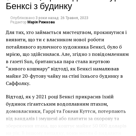
Бенксі з будинку
Римская мифология говорит, что Геркулес был
Опубліковано
3 роки назад
26 Травня, 2023
Редактор
Марія Рижкова
непобедимым и бесстрашным, но, увы, эти свойства
Для тих, хто займається мистецтвом, прокинутися і
не передались его скульптурам. Так, двое туристов
виявити, що ти є власником нової роботи
во время похода во дворец Лоджия Деи Милити
потайливого вуличного художника Бенксі, було б
навредили 300-летней «статуе двух Геркулесов».
мрією, що здійснилася. Але, згідно з повідомленням
Сообщается, что молодые люди просто хотели
в газеті Sun, британська пара стала жертвою
сделать селфи, но вместо этого им было
“живого кошмару” відтоді, як Бенксі намалював
предъявлено обвинение в вандализме.
майже 20-футову чайку на стіні їхнього будинку в
2. Всеразрушающее селфи с королем
Саффолку.
Відтоді, як у 2021 році Бенксі прикрасив їхній
будинок гігантським водоплавним птахом,
Недавно мы писали о том, что
126-летняя статуя
домовласники, Гаррі та Гокеан Куттси, потерпають
стала жертвой селфи
. 24-летний парень решил
від вандалів і змушені або платити за охорону та
удивить друзей оригинальным селфи со статуей
збереження птаха, що коштує майже 50 000 доларів
короля Себастьяна I, расположенного в столице
на рік. В іншому випадку, вони могли б видалити