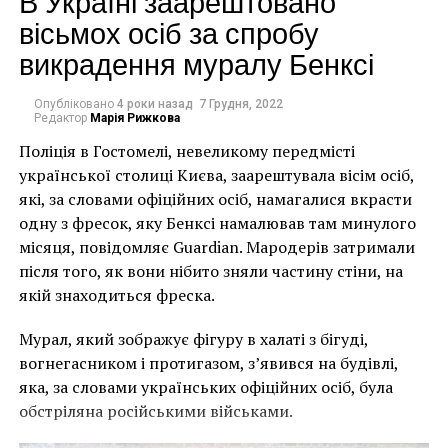
В Україні заарештовано
вісьмох осіб за спробу
викрадення муралу Бенксі
Опубліковано
4 роки назад
7 Грудня, 2022
Редактор
Марія Рижкова
Поліція в Гостомелі, невеликому передмісті
української столиці Києва, заарештувала вісім осіб,
які, за словами офіційних осіб, намагалися вкрасти
одну з фресок, яку Бенксі намалював там минулого
місяця, повідомляє Guardian. Мародерів затримали
після того, як вони нібито зняли частину стіни, на
якій знаходиться фреска.
Мурал, який зображує фігуру в халаті з бігуді,
вогнегасником і протигазом, з’явився на будівлі,
яка, за словами українських офіційних осіб, була
В январе 2013 года «Мадонна с младенцем и
обстріляна російськими військами.
Иоанном Крестителем» была продана на аукционе