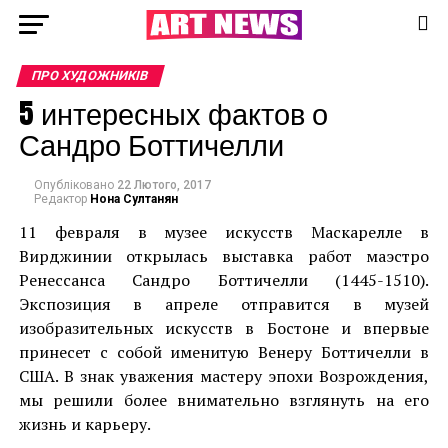
ПРО ХУДОЖНИКІВ
5 интересных фактов о
Сандро Боттичелли
Опубліковано
22 Лютого, 2017
Редактор
Нона Султанян
11 февраля в музее искусств Маскарелле в
Вирджинии открылась выставка работ маэстро
Ренессанса Сандро Боттичелли (1445-1510).
Экспозиция в апреле отправится в музей
изобразительных искусств в Бостоне и впервые
принесет с собой именитую Венеру Боттичелли в
США. В знак уважения мастеру эпохи Возрождения,
мы решили более внимательно взглянуть на его
жизнь и карьеру.