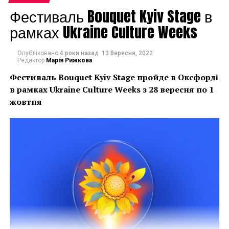
Фестиваль Bouquet Kyiv Stage в
рамках Ukraine Culture Weeks
Опубліковано
4 роки назад
13 Вересня, 2022
Редактор
Марія Рижкова
Фестиваль Bouquet Kyiv Stage пройде в Оксфорді
в рамках
Ukraine Culture Weeks з 28 вересня по 1
жовтня
На сегодняшний день ARTANKARA является одной
из ведущих площадок, способствующих развитию и
интеграции турецкого рынка современного
искусства в международный контекст.
В 2018 году ярмарку посетило более 43.000 человек.
В ярмарке приняли участие более галереи из Южной
Кореи, Болгарии, Англии, Македонии, Канады,