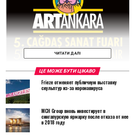
ЧИТАТИ ДАЛІ
ЦЕ МОЖЕ БУТИ ЦІКАВО
Frieze отменяет публичную выставку
скульптур из-за коронавируса
Галереи, которые примут участие на ярмарке
MCH Group вновь инвестирует в
представят вниманию коллекционеров и любителей
сингапурскую ярмарку после отказа от нее
искусства произведения живописи, скульптуры,
в 2018 году
фотографии, видео и цифровое искусство, арт
объекты, инсталляции, гравюры, и многие другие