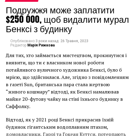
изобразительно-
Подружжя може заплатити
$250 000, щоб видалити мурал
тематических
Бенксі з будинку
композициях на
фасадах зданий и
Опубліковано
3 роки назад
26 Травня, 2023
внутри них, то
Редактор
Марія Рижкова
Для тих, хто займається мистецтвом, прокинутися і
огромная часть
виявити, що ти є власником нової роботи
истории искусства это –
потайливого вуличного художника Бенксі, було б
монументализм. Если
мрією, що здійснилася. Але, згідно з повідомленням
в газеті Sun, британська пара стала жертвою
брать во внимание
“живого кошмару” відтоді, як Бенксі намалював
современные росписи
майже 20-футову чайку на стіні їхнього будинку в
стен в частных домах в
Саффолку.
нашей стране, то все,
Відтоді, як у 2021 році Бенксі прикрасив їхній
что мне приходилось
будинок гігантським водоплавним птахом,
домовласники, Гаррі та Гокеан Куттси, потерпають