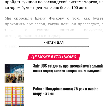
пройдет аукцион по голландской системе торгов, на
котором будет представлено более 100 лотов.
Мы спросили Елену Чуйкову о том, как будет
проходить арт-салон, какую цель он преследует, а
также о самом понятии искусства,
интегрированного в интерьер.
ЧИТАТИ ДАЛІ
О важности темы искусства в интерьере
Интерьер без
ЦЕ МОЖЕ БУТИ ЦІКАВО
произведений
Звіт UBS свідчить про високий купівельний
попит серед колекціонерів після пандемії
искусства является
незавершенным,
Робота Мондріана понад 75 років висіла
безликим, я бы сказала
вгору ногами
неодухотворенным.
Предметы искусства,