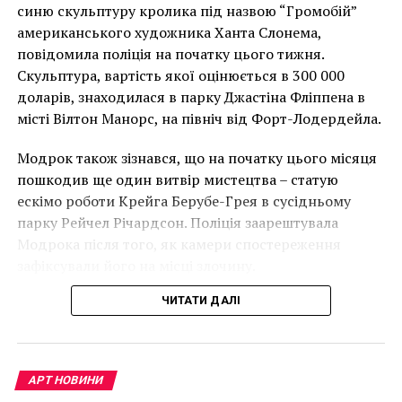
накинеться на упаковку чіпсів – сюжет графіті, що
синю скульптуру кролика під назвою “Громобій”
колоссального
має ознаки вуличного художника Бенксі, на стіні в
американського художника Ханта Слонема,
мастерства и
Лоустофті на східному узбережжі Англії 8 серпня 2021
повідомила поліція на початку цього тижня.
року. (Фото Джастіна Талліса / AFP)
художественного
Скульптура, вартість якої оцінюється в 300 000
В інтерв’ю “Таймс” пан Куттс сказав:
доларів, знаходилася в парку Джастіна Фліппена в
вкуса.
місті Вілтон Манорс, на північ від Форт-Лодердейла.
“Спочатку це було
Модрок також зізнався, що на початку цього місяця
неймовірно, але з
пошкодив ще один витвір мистецтва – статую
розвитком подій це
ескімо роботи Крейга Берубе-Грея в сусідньому
парку Рейчел Річардсон. Поліція заарештувала
стало надзвичайно
Модрока після того, як камери спостереження
напруженим. Я не
зафіксували його на місці злочину.
впевнений, що Бенксі
ЧИТАТИ ДАЛІ
усвідомлює
непередбачувані
наслідки для власників
АРТ НОВИНИ
Сергей Поляков “Летний вечер”