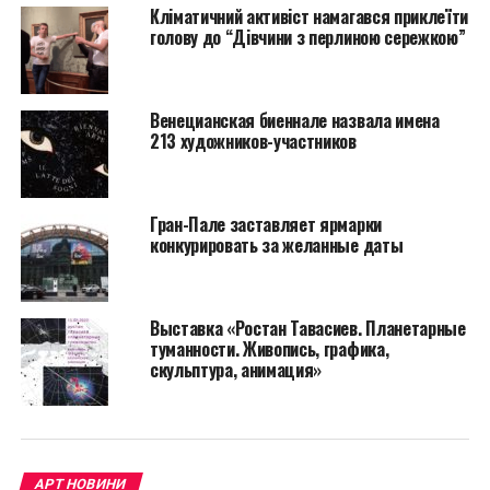
Кліматичний активіст намагався приклеїти
будь то живопись,
голову до “Дівчини з перлиною сережкою”
скульптура, графика и
пр., придают нашему
Венецианская биеннале назвала имена
жилищу
213 художников-участников
индивидуальность,
наполняют его теплом
Гран-Пале заставляет ярмарки
и являются его
конкурировать за желанные даты
духовной
составляющей.
Выставка «Ростан Тавасиев. Планетарные
туманности. Живопись, графика,
скульптура, анимация»
О монументализме в интерьере
Если мы говорим о
монументальных
АРТ НОВИНИ