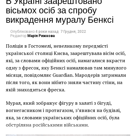
В Україні заарештовано
вісьмох осіб за спробу
викрадення муралу Бенксі
Опубліковано
4 роки назад
7 Грудня, 2022
Редактор
Марія Рижкова
Поліція в Гостомелі, невеликому передмісті
української столиці Києва, заарештувала вісім осіб,
які, за словами офіційних осіб, намагалися вкрасти
одну з фресок, яку Бенксі намалював там минулого
місяця, повідомляє Guardian. Мародерів затримали
після того, як вони нібито зняли частину стіни, на
якій знаходиться фреска.
Либ выбрала последнее, так как никогда не стоит
Мурал, який зображує фігуру в халаті з бігуді,
недооценивать силу картины. С тех пор она
вогнегасником і протигазом, з’явився на будівлі,
включила журналистику VR в свои репортажи и
яка, за словами українських офіційних осіб, була
художественное творчество. По словам фотографа,
обстріляна російськими військами.
потребление журналистского контента с помощью