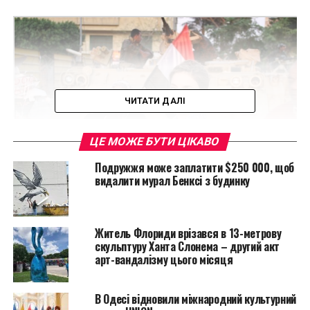
ЧИТАТИ ДАЛІ
ЦЕ МОЖЕ БУТИ ЦІКАВО
Подружжя може заплатити $250 000, щоб
видалити мурал Бенксі з будинку
Julia Leeb
Как и в случае с такими журналистами и
Житель Флориди врізався в 13-метрову
фотографами, как Анри Картье-Брессон, Роберт
скульптуру Ханта Слонема – другий акт
арт-вандалізму цього місяця
Капа и Кристиан Аманпур, во время карьеры Либ
были многочисленные ситуации, в которых ее
безопасность подверглась серьезной
В Одесі відновили міжнародний культурний