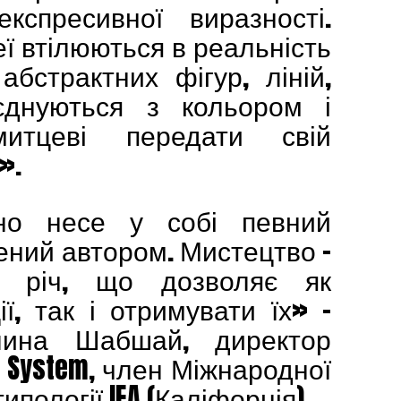
кспресивної виразності.
еї втілюються в реальність
бстрактних фігур, ліній,
днуються з кольором і
итцеві передати свій
».
но несе у собі певний
ений автором. Мистецтво –
 річ, що дозволяє як
ї, так і отримувати їх» –
ина Шабшай, директор
e System, член Міжнародної
ипології IEA (Каліфорнія).