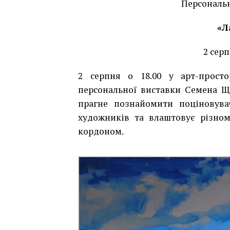
Персональ
«Л
2 серп
2 серпня о 18.00 у арт-простор
персональної виставки Семена Ще
прагне познайомити поціновувач
художників та влаштовує різнома
кордоном.