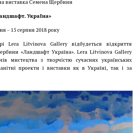
на виставка Семена Щербини
андшафт. Україна»
ня – 15 серпня 2018 року
і Lera Litvinova Gallery відбудеться відкриття
рбини «Ландшафт Україна». Lera Litvinova Gallery
ів мистецтва з творчістю сучасних українських
нітні проекти і виставки як в Україні, так і за