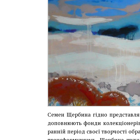
Семен Щербина гідно представляє
доповнюють фонди колекціонерів з
ранній період своєї творчості обр
трансформуючись, Щербина шукав