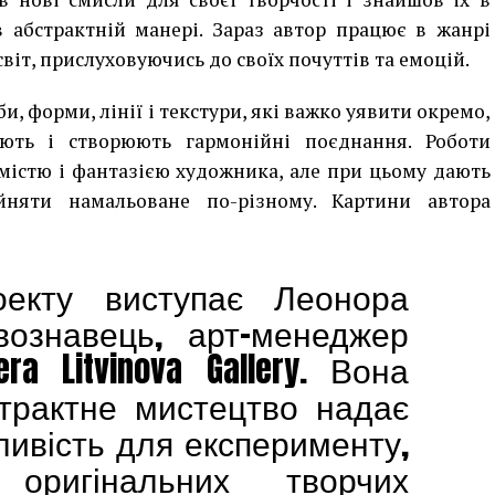
 абстрактній манері. Зараз автор працює в жанрі
віт, прислуховуючись до своїх почуттів та емоцій.
 форми, лінії і текстури, які важко уявити окремо,
ють і створюють гармонійні поєднання. Роботи
містю і фантазією художника, але при цьому дають
йняти намальоване по-різному. Картини автора
оекту виступає Леонора
вознавець, арт-менеджер
a Litvinova Gallery. Вона
страктне мистецтво надає
ивість для експерименту,
 оригінальних творчих