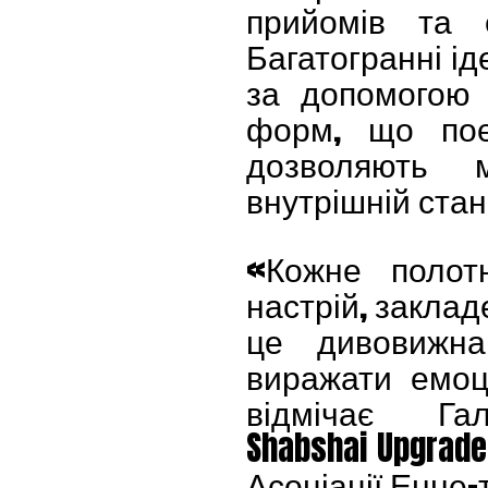
прийомів та е
Багатогранні ід
за допомогою а
форм, що поє
дозволяють м
внутрішній стан
«Кожне полот
настрій, заклад
це дивовижна
виражати емоці
відмічає Гал
Shabshai Upgrad
Асоціації Енне-т