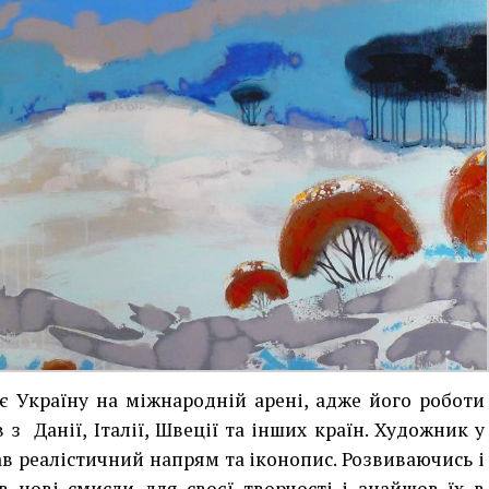
 Україну на міжнародній арені, адже його роботи
 Данії, Італії, Швеції та інших країн. Художник у
ав реалістичний напрям та іконопис. Розвиваючись і
 нові смисли для своєї творчості і знайшов їх в