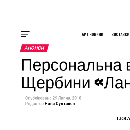
АРТ НОВИНИ
ВИСТАВКИ
ok
АНОНСИ
Персональна 
st
Щербини «Лан
pp
Опубліковано
29 Липня, 2018
am
Редактор
Нона Султанян
LER