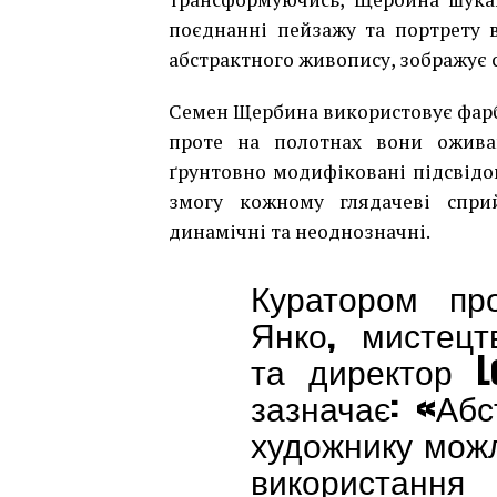
поєднанні пейзажу та портрету в
абстрактного живопису, зображує с
Семен Щербина використовує фарби,
проте на полотнах вони ожива
ґрунтовно модифіковані підсвідо
змогу кожному глядачеві спри
динамічні та неоднозначні.
Куратором пр
Янко, мистецт
та директор Ler
зазначає: «Аб
художнику можл
використання