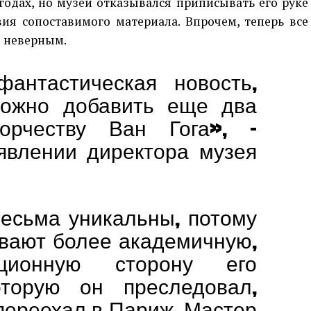
 годах, но музей отказывался приписывать его руке
вия сопоставимого материала. Впрочем, теперь все
о неверным.
антастическая новость,
можно добавить еще два
орчеству Ван Гога», –
аявлении директора музея
весьма уникальны, потому
ывают более академичную,
ционную сторону его
оторую он преследовал,
переехал в Париж. Мастер