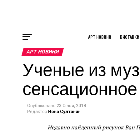
АРТ НОВИНИ
ВИСТАВКИ
ok
АРТ НОВИНИ
Ученые из муз
st
сенсационное
pp
Опубліковано
23 Січня, 2018
am
Редактор
Нона Султанян
Недавно найденный рисунок Ван Го