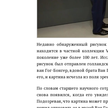
Недавно обнаруженный рисунок п
находится в частной коллекции Va
поколение уже более 100 лет. Ис
рисунок был отправлен голландско
ван Гог-Бонгер, вдовой брата Ван Г
его, и картина исчезла из поля зре
По словам старшего научного сот
снова появился, когда его увиде
Подозревая, что картина может п
решил отправить ее в музей Ван Го