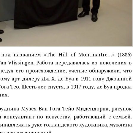
од названием «The Hill of Montmartre…» (1886)
n Vlissingen. Работа передавалась из поколения в
следуя его происхождение, ученые обнаружили, что
му арт-дилеру Дж. Х. де Буа в 1911 году Джоанной
ога Тео. Шесть лет спустя, в 1917 году, де Буа продал
ния.
рудника Музея Ван Гога Тейо Мидендорпа, рисунок
л консультант по искусству, работающий с семьей.
ринадлежать руке голландского художника, мужчина
га для исследований.