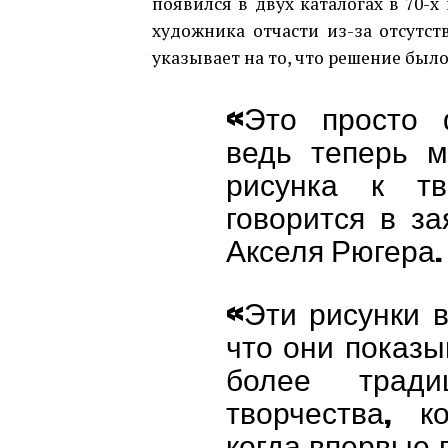
появился в двух каталогах в 70-х
художника отчасти из-за отсутст
указывает на то, что решение был
«Это просто ф
ведь теперь 
рисунка к тв
говорится в з
Акселя Рюгера.
«Эти рисунки 
что они показ
более тради
творчества, к
когда впервые 