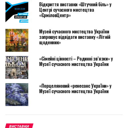
Відкриття виставки «Штучний біль» у
Центрі сучасного мистецтва
«ЄрміловЦентр»
Музей сучасного мистецтва України
запрошує відвідати виставку «Літній
щоденник»
На виставці буде представлено декоративно-
прикладне мистецтво, живопис, графіку і
«Сімейні цінності – Родинні зв’язки» у
скульптуру українських митців різних мистецьких
Музеї сучасного мистецтва України
шкіл і напрямків. Є прізвища дуже відомі, є мало
відомі широкій публіці, але усі вони Майстри з
великої літери.
«Порцеляновий «ренесанс України» у
Музеї сучасного мистецтва України
Шістдесят п’ять яскравих представників сучасного
українського образотворчого мистецтва зачарують
душевністю своїх творів і дозволять розчинитися у
чарівному світі краси. Кожний з митців має свою
унікальну індивідуальність, усі вони брали участь у
ВИСТАВКИ