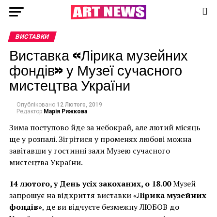
ВИСТАВКИ
Виставка «Лірика музейних
фондів» у Музеї сучасного
мистецтва України
Опубліковано
12 Лютого, 2019
Редактор
Марія Рижкова
Зима поступово йде за небокрай, але лютий місяць
ще у розпалі. Зігрітися у променях любові можна
завітавши у гостинні зали Музею сучасного
мистецтва України.
14 лютого, у День усіх закоханих, о 18.00
Музей
запрошує на відкриття виставки «
Лірика музейних
фондів»
, де ви відчуєте безмежну ЛЮБОВ до