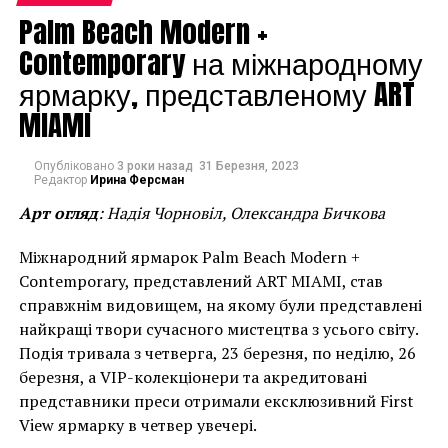
багатьох власних та спільних виставках, їх роботи
Palm Beach Modern +
зберігаються у музеях різних країн світу та
Contemporary на міжнародному
приватних колекціях.
ярмарку, представленому ART
Бабак Микола Пантелеймонович
(1954) –
MIAMI
живописець, літератор, колекціонер. Людина, яка
закохана у рідний край, історичну спадщину нашого
народу, традиції та звичаї українців.
Опубліковано
3 роки назад
31 Березня, 2023
Редактор
Ирина Ферсман
Арт огляд
: Надія Чорновіл, Олександра Бичкова
Басанець Валерій Лукич
(1941) – художник, який
працює у галузях живопису, графіки, скульптури.
Міжнародний ярмарок Palm Beach Modern +
Один з активних учасників нонконформістського
Contemporary, представлений ART MIAMI, став
руху Одеси.
справжнім видовищем, на якому були представлені
найкращі твори сучасного мистецтва з усього світу.
Белень Магдалина Іванівна
(1951) – майстриня-
Подія тривала з четверга, 23 березня, по неділю, 26
чарівниця. Їі керамічні «закарпатці» викликають
березня, а VIP-колекціонери та акредитовані
щасливу посмішку, такі вони гарні, сповнені гумору
представники преси отримали ексклюзивний First
й життєвої мудрості.
View ярмарку в четвер увечері.
Білик Микола Ілліч
(1953) – скульптор. Скульптури