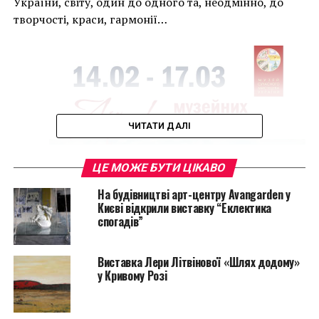
України, світу, один до одного та, неодмінно, до
творчості, краси, гармонії…
ЧИТАТИ ДАЛІ
ЦЕ МОЖЕ БУТИ ЦІКАВО
На будівництві арт-центру Avangarden у
Києві відкрили виставку “Еклектика
спогадів”
Виставка Лери Літвінової «Шлях додому»
у Кривому Розі