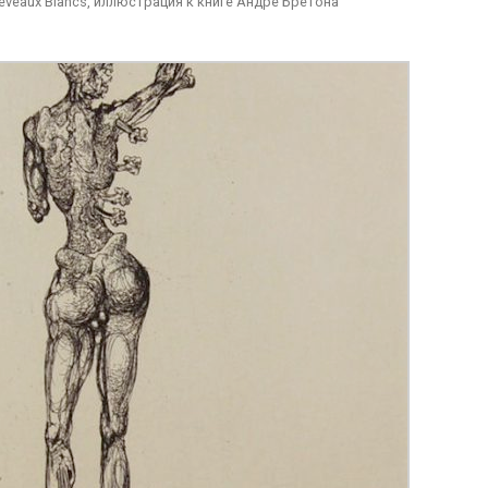
eveaux Blancs, иллюстрация к книге Андре Бретона