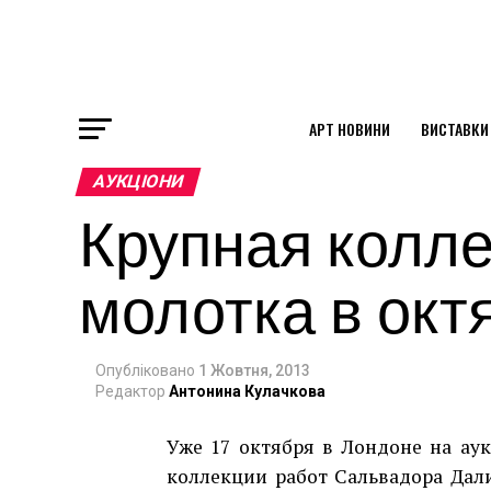
АРТ НОВИНИ
ВИСТАВКИ
ok
АУКЦІОНИ
Крупная колле
st
молотка в окт
pp
Опубліковано
1 Жовтня, 2013
am
Редактор
Антонина Кулачкова
Уже 17 октября в Лондоне на аук
коллекции работ Сальвадора Дали