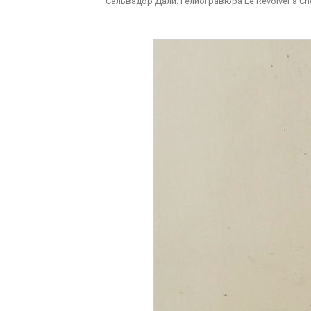
Сальвадор Дали. Гелиогравюра Le Revolver a Ch