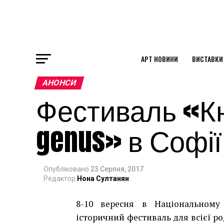
АРТ НОВИНИ
ВИСТАВКИ
ok
АНОНСИ
Фестиваль «Кн
st
genus» в Софії
pp
Опубліковано
23 Серпня, 2017
am
Редактор
Нона Султанян
8-10 вересня в Національному
історичний фестиваль для всієї ро