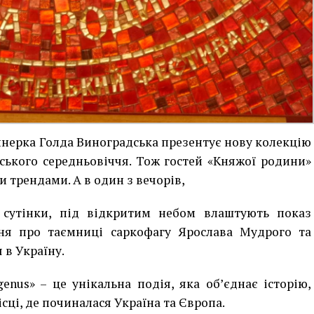
айнерка Голда Виноградська презентує нову колекцію
ського середньовіччя. Тож гостей «Княжої родини»
 трендами. А в один з вечорів,
 сутінки, під відкритим небом влаштують показ
ння про таємниці саркофагу Ярослава Мудрого та
 в Україну.
nus» – це унікальна подія, яка об’єднає історію,
сці, де починалася Україна та Європа.