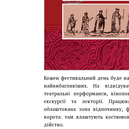
Кожен фестивальний день буде н
найвибагливіших. На відвідува
театральні перформанси, кінопо
екскурсії та лекторії. Працю
облаштована зона відпочинку, ф
ворота: там влаштують костюмов
дійство.