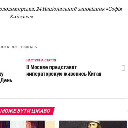
 Володимирська, 24 Національний заповідник «Софія
Київська»
p
egram
opy
ink
ВСЬКА
ФЕСТИВАЛЬ
НАСТУПНА СТАТТЯ
В Москве представят
ку
императорскую живопись Китая
 День
 МОЖЕ БУТИ ЦІКАВО