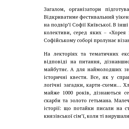
Загалом, організатори підготу
Відкриватиме фестивальний уікен
на подвір’ї Софії Київської. В ін
колективи, серед яких – «Хорея 
Софійському соборі пролунає віза
На лекторіях та тематичних екс
відповіді на питання, дізнавши
майбутнє. А для наймолодших зн
історичні квести. Все, як у сп
логічні загадки, карти-схеми… Хл
майже 1000 років, дізнаються с
скарби та золото гетьмана. Мале
історії: що потайки писали на ст
князівської сім’ї, коли ті вирушал