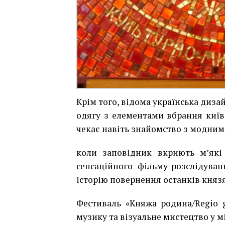
Крім того, відома українська диз
одягу з елементами вбрання київ
чекає навіть знайомство з модними
коли заповідник вкриють м’які
сенсаційного фільму-розслідува
історію повернення останків князя
Фестиваль «Княжа родина/Regio ge
музику та візуальне мистецтво у мі