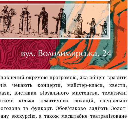
аповнений окремою програмою, яка обіцяє вразити
чів чекають концерти, майстер-класи, квести,
кази, виставки візуального мистецтва, тематичні
ватиме кілька тематичних локацій, спеціально
отозона та фудкорт. Обов’язково задіють Золоті
ану екскурсію, а також масштабне театралізоване