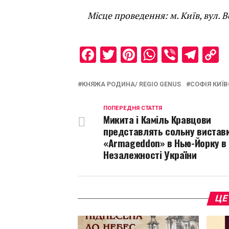
Місце проведення: м. Київ, вул.
Facebook
Twitter
Pinterest
WhatsAp
Viber
Tel
C
L
КНЯЖА РОДИНА/ REGIO GENUS
СОФІЯ КИЇ
ПОПЕРЕДНЯ СТАТТЯ
Микита і Каміль Кравцови
представлять сольну вистав
«Armageddon» в Нью-Йорку в
Незалежності України
ЦЕ