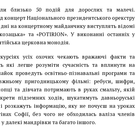
вали близько 50 подій для дорослих та малечі.
д концерт Національного президентського орекстру
ші дні на концертному майданчику виступлять відомі
козацька» та «POTIRION». У виконанні останніх у
нтійська церковна монодія.
курсіях усіх охочих чекають вражаючі факти та
сь які легше розуміти сучасність та вплинути на
айок проведуть освітньо-пізнавальні програми та
равжньому пригодницькому фільмі: ребуси, шифри,
опці та дівчата потримають в руках смальту, якій
екрети підземних ходів, шукатимуть давньоруські
чі розкажуть інформацію, яку не почуєш на уроках
інах Софії, без чого не обходилась валіза членів
и у далекі мандрівки та багато іншого.