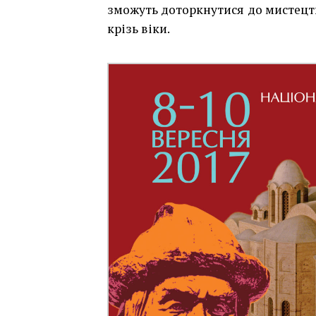
зможуть доторкнутися до мистецтв
крізь віки.