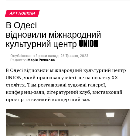
непередбачувані
что, возможно, эра COVID-19 подтолкнула девушку
наслідки для власників
на этот шаг.
АРТ НОВИНИ
будинків. Якби ми
В Одесі
«2020 год,
могли повернути час
відновили міжнародний
опустошенный
культурний центр UNION
назад, ми б це
пандемией Covid,
зробили”.
заставил людей
Опубліковано
3 роки назад
26 Травня, 2023
Редактор
Марія Рижкова
задуматься, а также
В Одесі відновили міжнародний культурний центр
Хулігани, які намагалися зафарбувати мурал, злодії,
тронул совесть», –
UNION, який працював у місті ще на початку XX
які відколювали зафарбовані фрагменти, щоб
сказал
століття. Там розташовані художні галереї,
продати їх у Facebook, тріщини в стіні та члени
конференц-зали, літературний клуб, виставковий
окружної ради – це лише деякі з неприємностей, з
он
журналистам
. –
простір та великий концертний зал.
якими довелося зіткнутися Куттсам. Після крадіжки
«Дело в том, что
їм довелося за власний кошт найняти охоронця,
спустя три года после
який би наглядав за муралом вночі.
кражи она его вернула
Єдиний вихід, кажуть Куттси, – це зняти 22-тонну