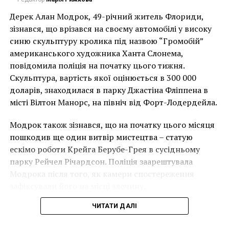
девушка была молода
Дерек Алан Модрок, 49-річний житель Флориди,
– она ​​поняла, что
Чоловік позує під макетом чайки, яка ось-ось
зізнався, що врізався на своєму автомобілі у високу
накинеться на упаковку чіпсів – сюжет графіті, що
синю скульптуру кролика під назвою “Громобій”
совершила ошибку».
має ознаки вуличного художника Бенксі, на стіні в
американського художника Ханта Слонема,
Лоустофті на східному узбережжі Англії 8 серпня 2021
повідомила поліція на початку цього тижня.
року. (Фото Джастіна Талліса / AFP)
Скульптура, вартість якої оцінюється в 300 000
Неясно, откуда был взят фрагмент, но некоторые
В інтерв’ю “Таймс” пан Куттс сказав:
доларів, знаходилася в парку Джастіна Фліппена в
сообщения предполагают, что это мог быть кусок из
місті Вілтон Манорс, на північ від Форт-Лодердейла.
Помпеи.
“Спочатку це було
Модрок також зізнався, що на початку цього місяця
Стоит отметить, что акт раскаяния Джесс произошел
неймовірно, але з
пошкодив ще один витвір мистецтва – статую
сразу же после того, как женщина из
розвитком подій це
ескімо роботи Крейга Берубе-Грея в сусідньому
Канады вернула вещи, которые украла из Помпеи,
парку Рейчел Річардсон. Поліція заарештувала
стало надзвичайно
заявив, что подозревала, что они были причиной
Модрока після того, як камери спостереження
череды неудач, включая приступы рака и
напруженим. Я не
зафіксували його на місці злочину.
финансовые проблемы.
впевнений, що Бенксі
ЧИТАТИ ДАЛІ
Джесс не указала, что с ее украденным фрагментом
усвідомлює
случилась какая-то неудача, но Верже предположил,