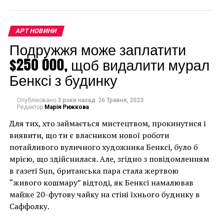
его законного места,
но также написала на
АРТ НОВИНИ
нем», – говорится в
Подружжя може заплатити
записке, прилагаемой к
$250 000, щоб видалити мурал
предмету.
Бенксі з будинку
– «Это была огромная
Опубліковано
3 роки назад
26 Травня, 2023
Редактор
Марія Рижкова
ошибка с моей
Для тих, хто займається мистецтвом, прокинутися і
стороны, и только
виявити, що ти є власником нової роботи
теперь, повзрослев, я
потайливого вуличного художника Бенксі, було б
мрією, що здійснилася. Але, згідно з повідомленням
начала понимать,
в газеті Sun, британська пара стала жертвою
насколько это было
“живого кошмару” відтоді, як Бенксі намалював
майже 20-футову чайку на стіні їхнього будинку в
бездумно и
Саффолку.
презренно».