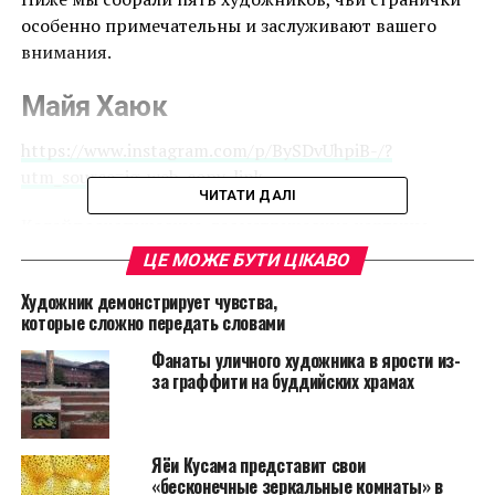
особенно примечательны и заслуживают вашего
внимания.
Майя Хаюк
https://www.instagram.com/p/BySDvUhpiB-/?
utm_source=ig_web_copy_link
ЧИТАТИ ДАЛІ
Калейдоскопические, геометрические картины
Майи Хаюк и крупномасштабные фрески… Хаюк
ЦЕ МОЖЕ БУТИ ЦІКАВО
любит соединять в своих работах традиционные
Художник демонстрирует чувства,
украинские пасхальные яйца, мандалы, голограммы
которые сложно передать словами
и фотографии космического пространства.
Фанаты уличного художника в ярости из-
Ее Instagram страничка – это цифровая версия
за граффити на буддийских храмах
галереи, показывающая фрески и снимки работ
художницы по всему миру.
Яёи Кусама представит свои
Эрин О’Киф
«бесконечные зеркальные комнаты» в