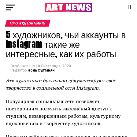
ПРО ХУДОЖНИКІВ
5 художников, чьи аккаунты в
Instagram такие же
интересные, как их работы
Опубліковано
10 Листопада, 2020
Редактор
Нона Султанян
Эти художники буквально документируют свое
творчество в социальной сети Instagram.
Популярная социальная сеть позволяет
посторонним получить закулисный доступ к
студиям, незавершенным работам, культурному
вдохновению и творчеству художников.
Ниже мы собрали пять художников, чьи странички