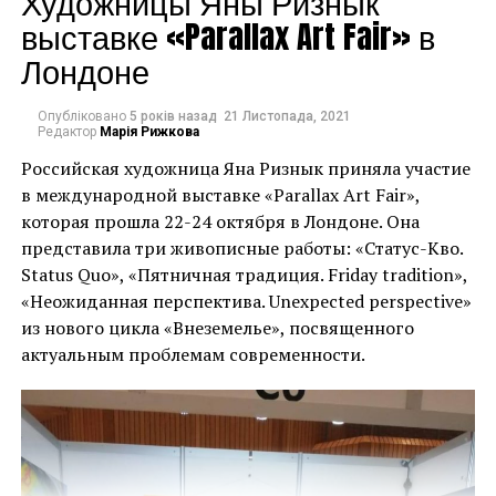
Художницы Яны Ризнык
“Група людей
Герхард Ріхтер. ©WERNER BARTSCH
ПОПЕРЕДНЯ СТАТТЯ
выставке «Parallax Art Fair» в
намагалася вкрасти
Как Константин Бранкуси пересмотрел понятие
“Я знаю Девіда з
скульптуры
Лондоне
мурал Бенксі. Вони
дитинства, оскільки
вирізали роботу зі
Опубліковано
5 років назад
21 Листопада, 2021
вже в 1960-х роках
Редактор
Марія Рижкова
стіни зруйнованого
тісно співпрацював з
Российская художница Яна Ризнык приняла участие
росіянами будинку”, –
в международной выставке «Parallax Art Fair»,
його батьком,
повідомив губернатор
которая прошла 22-24 октября в Лондоне. Она
Рудольфом
представила три живописные работы: «Статус-Кво.
Києва Олексій Кулеба у
Цвірнером, – сказав
Status Quo», «Пятничная традиция. Friday tradition»,
своєму дописі в
«Неожиданная перспектива. Unexpected perspective»
Ріхтер у своїй заяві. “Я
Telegram, як
из нового цикла «Внеземелье», посвященного
відчуваю, що це є
актуальным проблемам современности.
повідомляють
прекрасною
численні ЗМІ.
спадкоємністю
поколінь”.
“Кілька людей