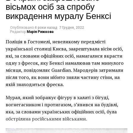
utm_source=ig_web_copy_link
вісьмох осіб за спробу
викрадення муралу Бенксі
Художница из Бруклина Сара Кроунер нашла
идеальное место для своих больших и ярких сшитых
полотен. Ее работы сочетают не только вырезки из
Опубліковано
4 роки назад
7 Грудня, 2022
Редактор
Марія Рижкова
бумаг Анри Матисса и мобильных
Поліція в Гостомелі, невеликому передмісті
телефонов Александра Колдера, но и имеют
української столиці Києва, заарештувала вісім осіб,
отголоски творческой карьеры ее матери. Отметим,
які, за словами офіційних осіб, намагалися вкрасти
что именно мать Сары научила ее шить.
одну з фресок, яку Бенксі намалював там минулого
Ее работы уже произвели впечатление на критика
місяця, повідомляє Guardian. Мародерів затримали
Роберта Смита, который написал, что выставка
після того, як вони нібито зняли частину стіни, на
«Кроуни Кейси Каплан» в прошлом году была
якій знаходиться фреска.
«прорывом».
Мурал, який зображує фігуру в халаті з бігуді,
Instagram Кроунер полон фото работ на заказ, ее
вогнегасником і протигазом, з’явився на будівлі,
студии Red Hook и удивительных садов с цветами,
яка, за словами українських офіційних осіб, була
которые она ищет, путешествуя по миру.
обстріляна російськими військами.
Николас Пати